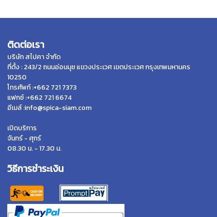
ติดต่อเรา
บริษัท สไปคา จำกัด
ที่ตั้ง : 243/2 ถนนอ่อนนุช แขวงประเวศ เขตประเวศ กรุงเทพมหานคร
10250
โทรศัพท์ :+662 721 7373
แฟกซ์ :+662 721 6674
อีเมล์ :info@spica-siam.com
เปิดบริการ
จันทร์ - ศุกร์
08.30 น. - 17.30 น.
วิธีการชำระเงิน