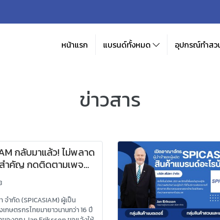
หน้าแรก
แบรนด์ทั้งหมด
อุปกรณ์ทำสวน
ข่าวสาร
AM กลับมาแล้ว! ไม่พลาด
ูลสำคัญ กดติดตามเพจ
ราเลย!
8
า จำกัด (SPICASIAM) ผู้เป็น
งเกษตรกรไทยมายาวนานกว่า 16 ปี
ำของคุณ Jan Eriksson ขอแจ้งให้