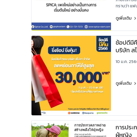
ทราบว่า แฟ
ได้สร้างเพจใ
เป็นช่องทาง
ดูเพิ่มเติม
ช้อปดีมีคื
บริษัท สไ
มกราคม 2
10 ม.ค. 25
2566 คุ
เงิน/ใบก
เงินได้บ
ดูเพิ่มเติม
2566 ตาม
ถึง 30,
การประก
ผู้หญิง