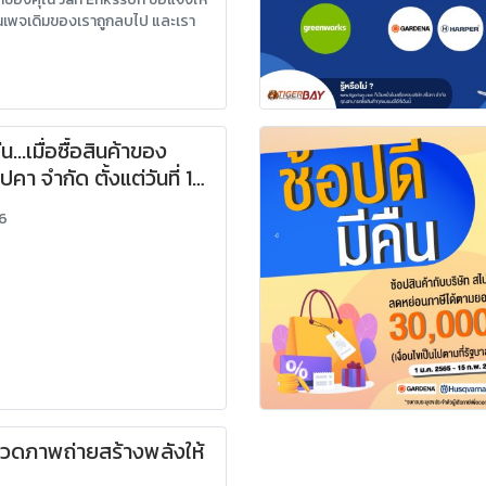
นเพจเดิมของเราถูกลบไป และเรา
หม่อย่างเป็นทางการนี้ขึ้นมา เพื่อ
หลักในการสื่อสารกับทุกท่าน
น...เมื่อซื้อสินค้าของ
ปคา จำกัด ตั้งแต่วันที่ 1
566 - 15 กุมภาพันธ์
66
ณสามารถนำใบเสร็จรับ
ำกับภาษี ไปลดหย่อนภาษี
ุคคลธรรมดาในปีภาษี
ยอดที่ซื้อจริง สูงสุดได้
000 บาท*
วดภาพถ่ายสร้างพลังให้