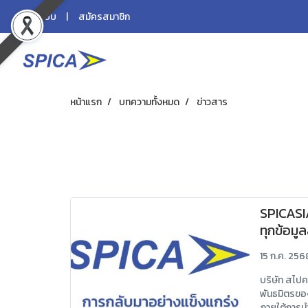
เข้าสู่ระบบ
สมัครสมาชิก
หน้าแรก
บทความทั้งหมด
ข่าวสาร
SPICASI
ทุกข้อม
ใหม่ของเ
15 ก.ค. 256
บริษัท สไปค
พันธมิตรขอ
ภายใต้การน