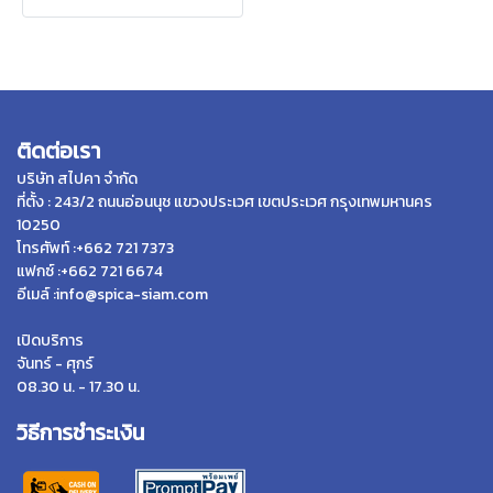
ติดต่อเรา
บริษัท สไปคา จำกัด
ที่ตั้ง : 243/2 ถนนอ่อนนุช แขวงประเวศ เขตประเวศ กรุงเทพมหานคร
10250
โทรศัพท์ :+662 721 7373
แฟกซ์ :+662 721 6674
อีเมล์ :info@spica-siam.com
เปิดบริการ
จันทร์ - ศุกร์
08.30 น. - 17.30 น.
วิธีการชำระเงิน